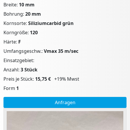
Breite:
10 mm
Bohrung:
20 mm
Kornsorte:
Siliziumcarbid grün
Korngröße:
120
Härte:
F
Umfangsgeschw.:
Vmax 35 m/sec
Einsatzgebiet:
Anzahl:
3 Stück
Preis je Stück:
15,75 €
+19% Mwst
Form
1
Anfragen