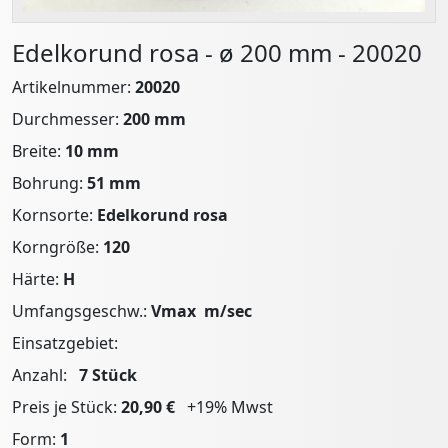
Edelkorund rosa - ø 200 mm - 20020
Artikelnummer:
20020
Durchmesser:
200 mm
Breite:
10 mm
Bohrung:
51 mm
Kornsorte:
Edelkorund rosa
Korngröße:
120
Härte:
H
Umfangsgeschw.:
Vmax m/sec
Einsatzgebiet:
Anzahl:
7
Stück
Preis je Stück:
20,90 €
+19% Mwst
Form:
1