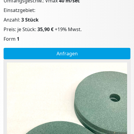
Umfangsgeschw.: Vmax
40 m/sec
Einsatzgebiet:
Anzahl:
3 Stück
Preis: je Stück:
35,90 €
+19% Mwst.
Form
1
Anfragen