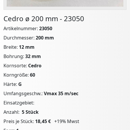
Cedro ø 200 mm - 23050
Artikelnummer:
23050
Durchmesser:
200 mm
Breite:
12 mm
Bohrung:
32 mm
Kornsorte:
Cedro
Korngröße:
60
Härte:
G
Umfangsgeschw.:
Vmax 35 m/sec
Einsatzgebiet:
Anzahl:
5 Stück
Preis je Stück:
18,45 €
+19% Mwst