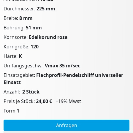
Durchmesser:
225 mm
Breite:
8 mm
Bohrung:
51 mm
Kornsorte:
Edelkorund rosa
Korngröße:
120
Härte:
K
Umfangsgeschw.:
Vmax 35 m/sec
Einsatzgebiet:
Flachprofil-Pendelschliff universeller
Einsatz
Anzahl:
2 Stück
Preis je Stück:
24,00 €
+19% Mwst
Form
1
Anfragen